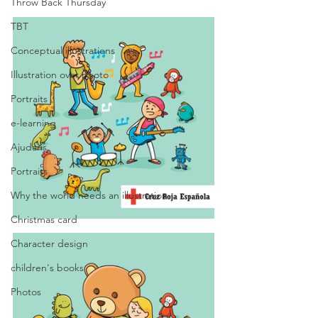
Throw Back Thursday
TBT
Conceptual illustrations
Illustration over photo
Portraits
e-learning
Ajudaris
Portraits
Why the world needs an illustration
Christmas card
Character design
children's books
Photos