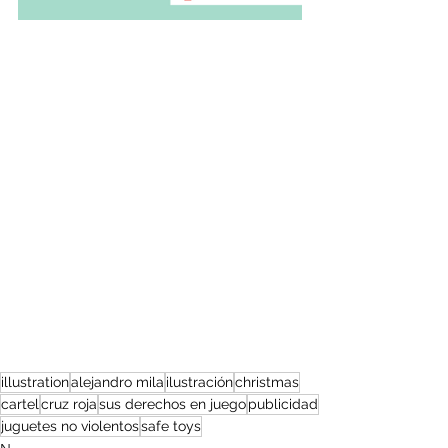
illustration
alejandro mila
ilustración
christmas
cartel
cruz roja
sus derechos en juego
publicidad
juguetes no violentos
safe toys