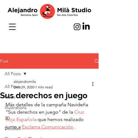
Post
All Posts
alejandromila
All Posts
Dec 29, 2020
1 min read
Sus derechos en juego
News
Más detalles de la campaña Navideña 
Illustrations
"Sus derechos en juego" de la 
Cruz 
3D
Roja Española
 que hemos realizado 
junto a 
Exclama Comunicación
 . 
Doodles